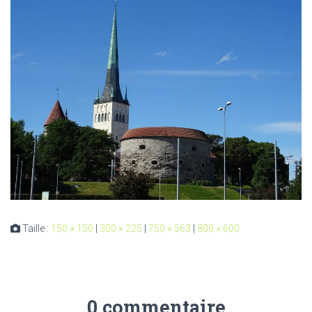
Taille :
150 × 150
|
300 × 225
|
750 × 563
|
800 × 600
0 commentaire