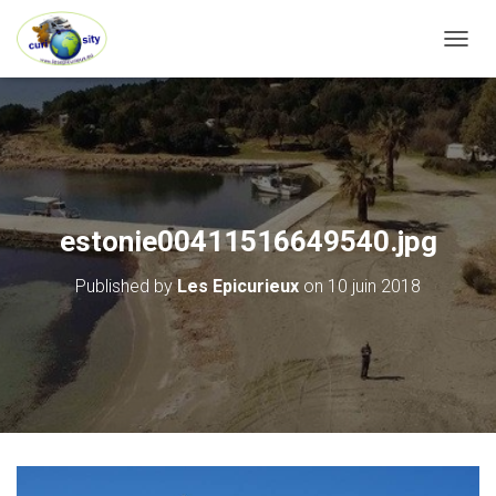
OUVRI
estonie00411516649540.jpg
Published by
Les Epicurieux
on
10 juin 2018