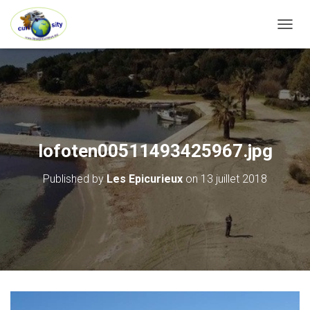
OUVRI
lofoten00511493425967.jpg
Published by
Les Epicurieux
on
13 juillet 2018