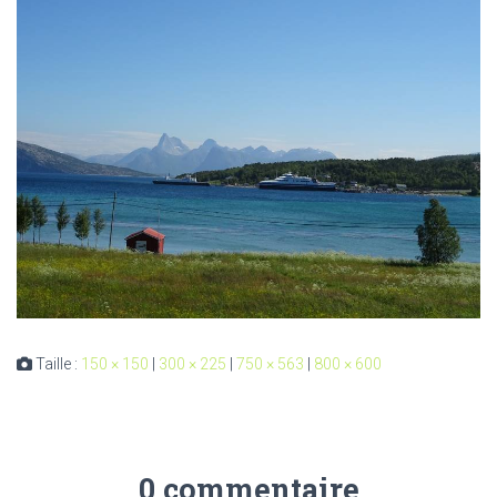
Taille :
150 × 150
|
300 × 225
|
750 × 563
|
800 × 600
0 commentaire