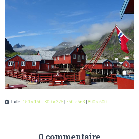
Taille :
150 × 150
|
300 × 225
|
750 × 563
|
800 × 600
0 commentaire