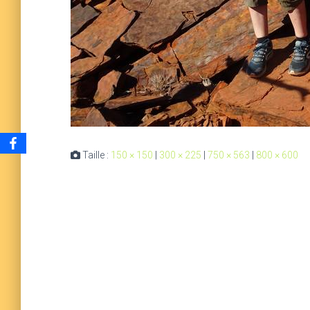
Taille :
150 × 150
|
300 × 225
|
750 × 563
|
800 × 600