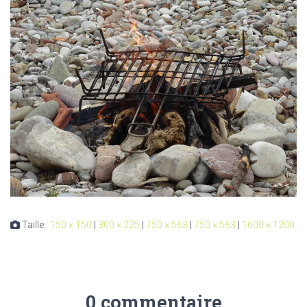
Taille :
150 × 150
|
300 × 225
|
750 × 563
|
750 × 563
|
1600 × 1200
0 commentaire