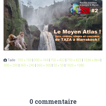
Taille :
150 × 150
|
300 × 169
|
750 × 422
|
750 × 422
|
1536 × 864
|
300 × 200
|
360 × 240
|
360 × 300
|
50 × 50
|
1920 × 1080
0 commentaire