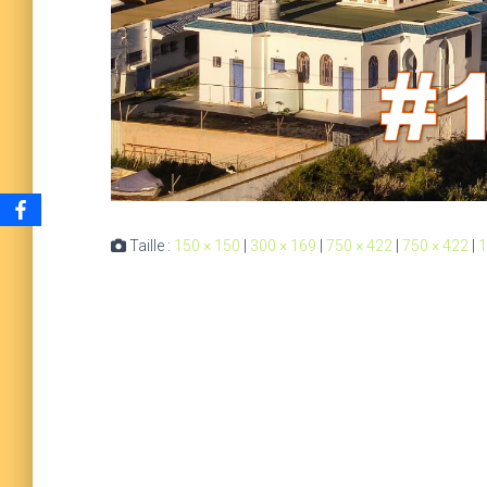
Taille :
150 × 150
|
300 × 169
|
750 × 422
|
750 × 422
|
1