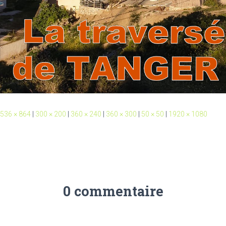
536 × 864
|
300 × 200
|
360 × 240
|
360 × 300
|
50 × 50
|
1920 × 1080
0 commentaire