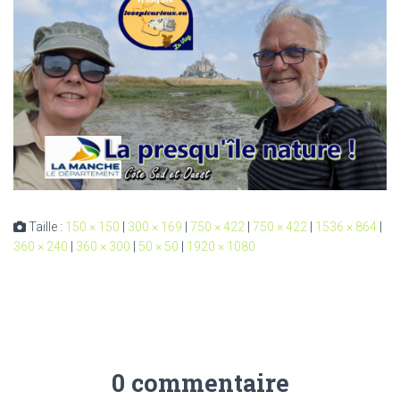
Taille :
150 × 150
|
300 × 169
|
750 × 422
|
750 × 422
|
1536 × 864
|
360 × 240
|
360 × 300
|
50 × 50
|
1920 × 1080
0 commentaire