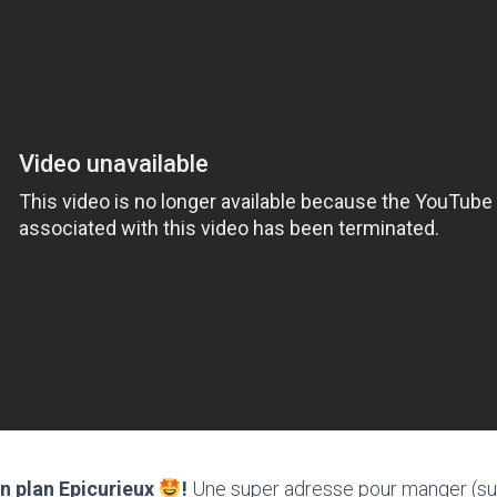
on plan Epicurieux
!
Une super adresse pour manger (sur