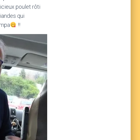
cieux poulet rôti
viandes qui
sympa
!!