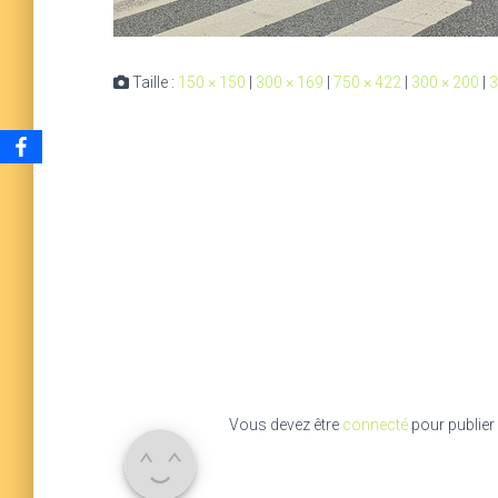
Taille :
150 × 150
|
300 × 169
|
750 × 422
|
300 × 200
|
3
Vous devez être
connecté
pour publier