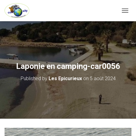
OUVRI
Laponie en camping-car0056
Published by
Les Epicurieux
on
5 août 2024