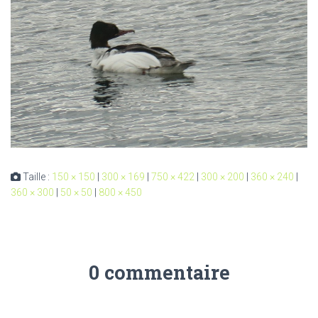
Taille :
150 × 150
|
300 × 169
|
750 × 422
|
300 × 200
|
360 × 240
|
360 × 300
|
50 × 50
|
800 × 450
0 commentaire