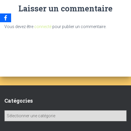
Laisser un commentaire
Vous devez être
connecté
pour publier un commentaire.
Catégories
C
a
t