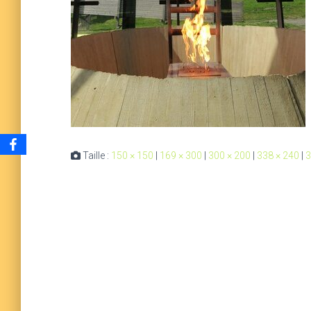
Taille :
150 × 150
|
169 × 300
|
300 × 200
|
338 × 240
|
3