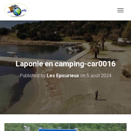
OUVRI
Laponie en camping-car0016
Published by
Les Epicurieux
on
5 août 2024