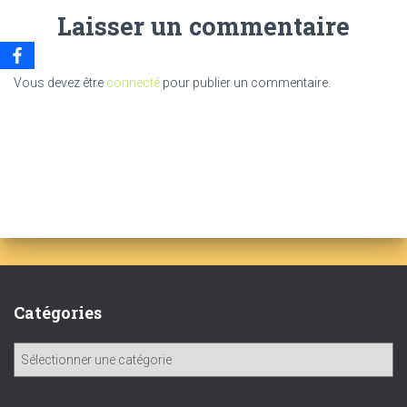
Laisser un commentaire
Vous devez être
connecté
pour publier un commentaire.
Catégories
C
a
t