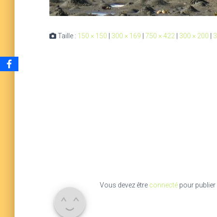
Taille :
150 × 150
|
300 × 169
|
750 × 422
|
300 × 200
|
3
Vous devez être
connecté
pour publier