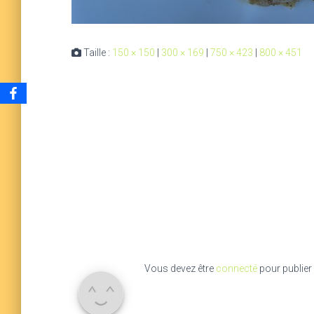
Taille :
150 × 150
|
300 × 169
|
750 × 423
|
800 × 451
Vous devez être
connecté
pour publier