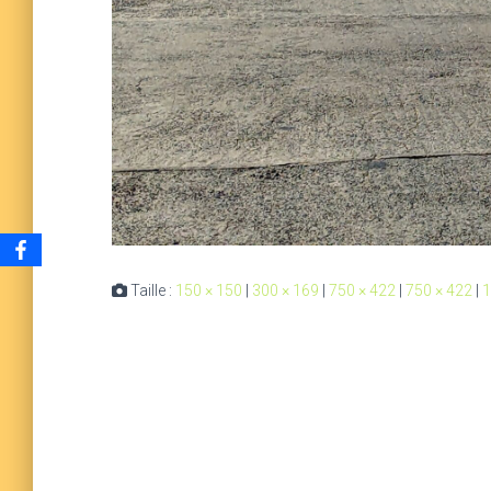
Taille :
150 × 150
|
300 × 169
|
750 × 422
|
750 × 422
|
1