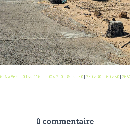
536 × 864
|
2048 × 1152
|
300 × 200
|
360 × 240
|
360 × 300
|
50 × 50
|
2560
0 commentaire