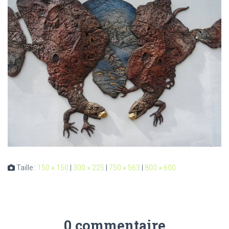
Taille :
150 × 150
|
300 × 225
|
750 × 563
|
800 × 600
0 commentaire