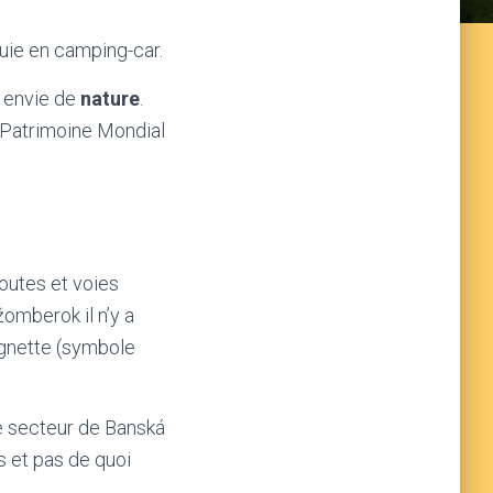
uie en camping-car.
s envie de
nature
.
 Patrimoine Mondial
routes et voies
žomberok il n’y a
ignette (symbole
e secteur de Banská
s et pas de quoi