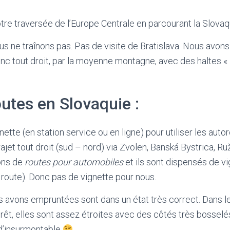
re traversée de l’Europe Centrale en parcourant la Slovaq
ous ne traînons pas. Pas de visite de Bratislava. Nous avon
nc tout droit, par la moyenne montagne, avec des haltes «
outes en Slovaquie :
gnette (en station service ou en ligne) pour utiliser les auto
rajet tout droit (sud – nord) via Zvolen, Banská Bystrica, Ru
ons de
routes pour automobiles
et ils sont dispensés de v
a route). Donc pas de vignette pour nous.
s avons empruntées sont dans un état très correct. Dans l
forêt, elles sont assez étroites avec des côtés très bosselé
n d’insurmontable
.