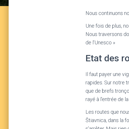
Nous continuons not
Une fois de plus, n
Nous traversons do
de l’Unesco »
Etat des r
Il faut payer une vi
rapides. Sur notre t
que de brefs tronç
rayé à l’entrée de l
Les routes que nou
Štiavnica, dans la 
s’arrêter. Mais rie