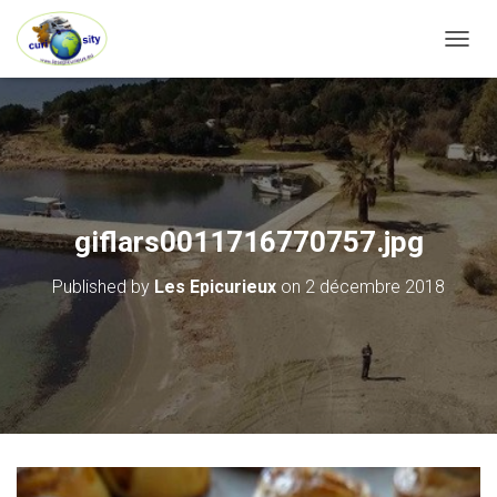
OUVRI
giflars0011716770757.jpg
Published by
Les Epicurieux
on
2 décembre 2018