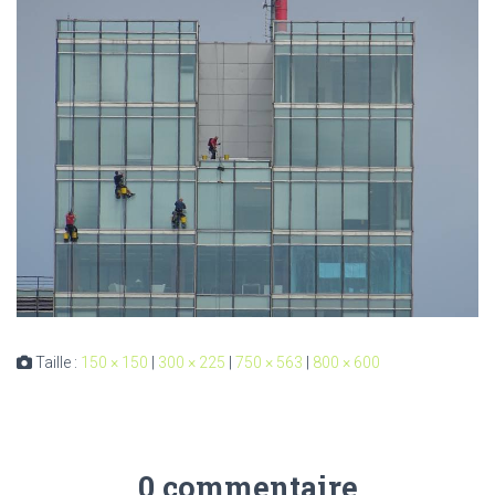
Taille :
150 × 150
|
300 × 225
|
750 × 563
|
800 × 600
0 commentaire