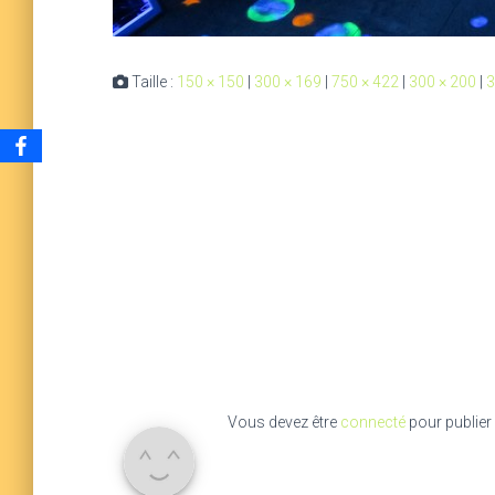
Taille :
150 × 150
|
300 × 169
|
750 × 422
|
300 × 200
|
3
Vous devez être
connecté
pour publier