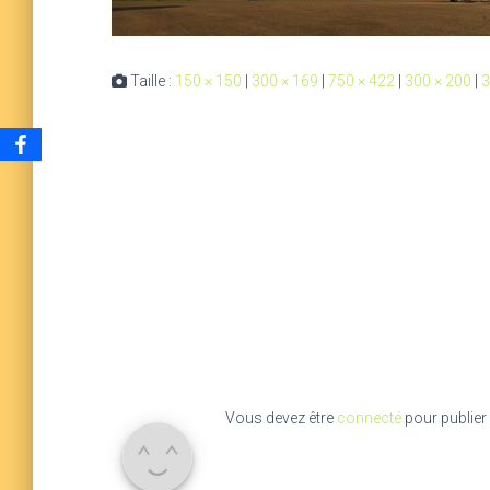
Taille :
150 × 150
|
300 × 169
|
750 × 422
|
300 × 200
|
3
Vous devez être
connecté
pour publier