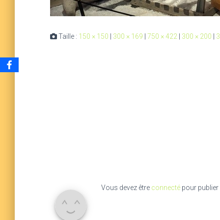
Taille :
150 × 150
|
300 × 169
|
750 × 422
|
300 × 200
|
3
Vous devez être
connecté
pour publier