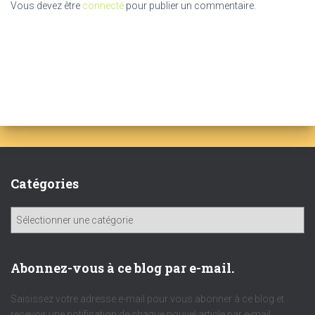
Vous devez être
connecté
pour publier un commentaire.
Catégories
C
a
t
é
Abonnez-vous à ce blog par e-mail.
g
o
Saisissez votre adresse e-mail pour vous abonner à ce blog et
r
recevoir une notification de chaque nouvel article par e-mail.