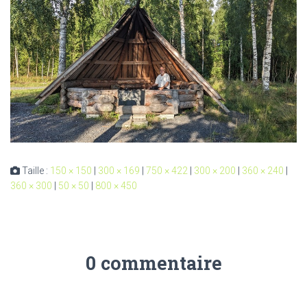
Taille :
150 × 150
|
300 × 169
|
750 × 422
|
300 × 200
|
360 × 240
|
360 × 300
|
50 × 50
|
800 × 450
0 commentaire