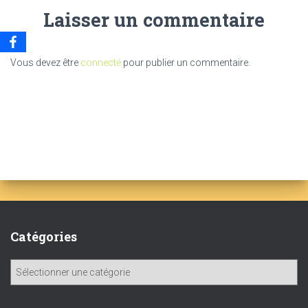
Laisser un commentaire
Vous devez être
connecté
pour publier un commentaire.
Catégories
C
a
t