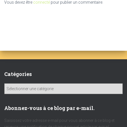
Vous devez être
connecté
pour publier un commentaire.
Catégories
C
a
t
é
Abonnez-vous à ce blog par e-mail.
g
o
Saisissez votre adresse e-mail pour vous abonner à ce blog et
r
recevoir une notification de chaque nouvel article par e-mail.