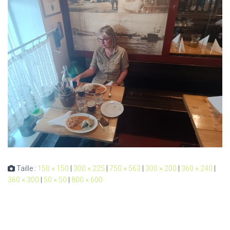
Taille :
150 × 150
|
300 × 225
|
750 × 563
|
300 × 200
|
360 × 240
|
360 × 300
|
50 × 50
|
800 × 600