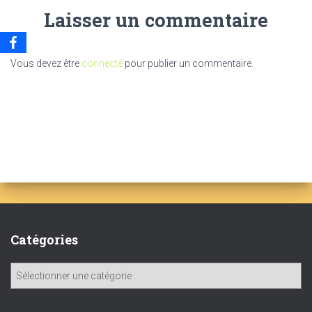
Laisser un commentaire
Vous devez être
connecté
pour publier un commentaire.
Catégories
C
a
t