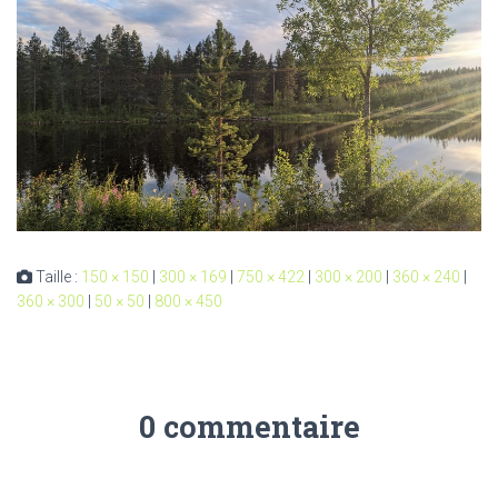
Taille :
150 × 150
|
300 × 169
|
750 × 422
|
300 × 200
|
360 × 240
|
360 × 300
|
50 × 50
|
800 × 450
0 commentaire