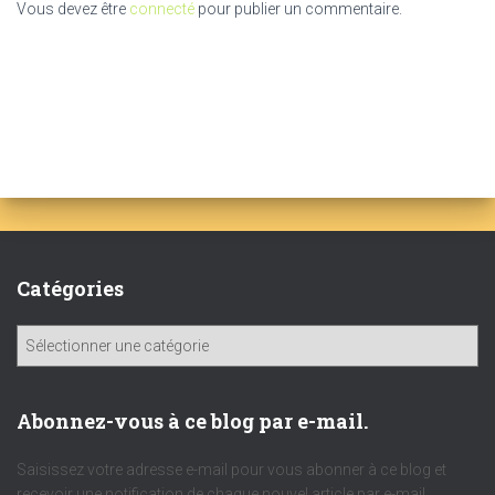
Vous devez être
connecté
pour publier un commentaire.
Catégories
C
a
t
é
Abonnez-vous à ce blog par e-mail.
g
o
Saisissez votre adresse e-mail pour vous abonner à ce blog et
r
recevoir une notification de chaque nouvel article par e-mail.