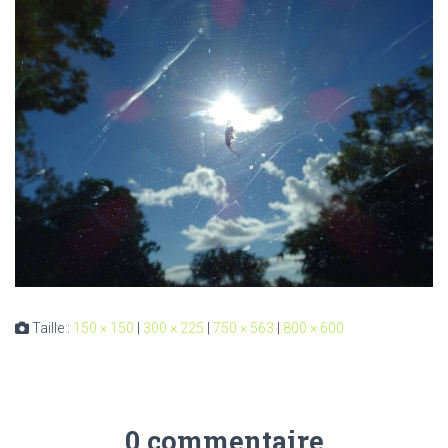
Taille :
150 × 150
|
300 × 225
|
750 × 563
|
800 × 600
0 commentaire