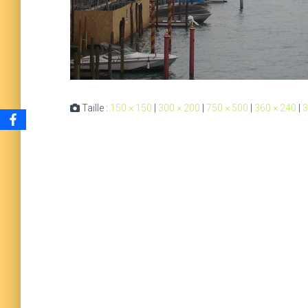
Taille :
150 × 150
|
300 × 200
|
750 × 500
|
360 × 240
|
3