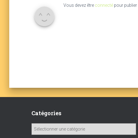
Vous devez être
connecté
pour publier
Catégories
C
a