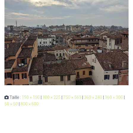
Taille :
150 × 150
|
300 × 225
|
750 × 563
|
360 × 240
|
360 × 300
|
50 × 50
|
800 × 600