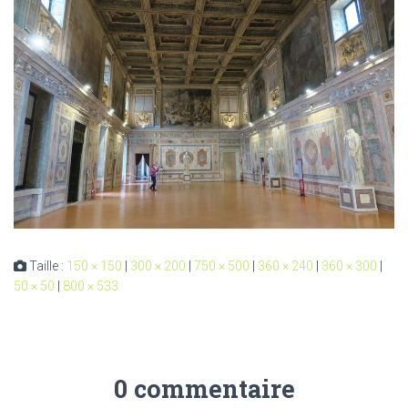
Taille :
150 × 150
|
300 × 200
|
750 × 500
|
360 × 240
|
360 × 300
|
50 × 50
|
800 × 533
0 commentaire