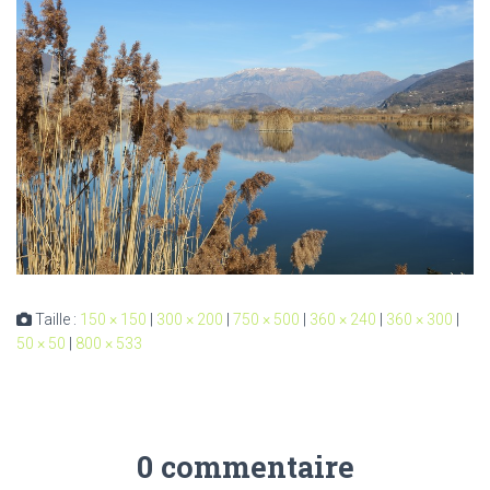
Taille :
150 × 150
|
300 × 200
|
750 × 500
|
360 × 240
|
360 × 300
|
50 × 50
|
800 × 533
0 commentaire