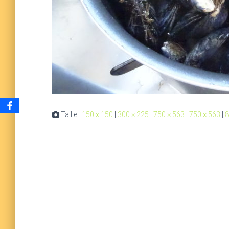
Taille :
150 × 150
|
300 × 225
|
750 × 563
|
750 × 563
|
8