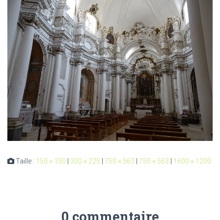
Taille :
150 × 150
|
300 × 225
|
750 × 563
|
750 × 563
|
1600 × 1200
0 commentaire