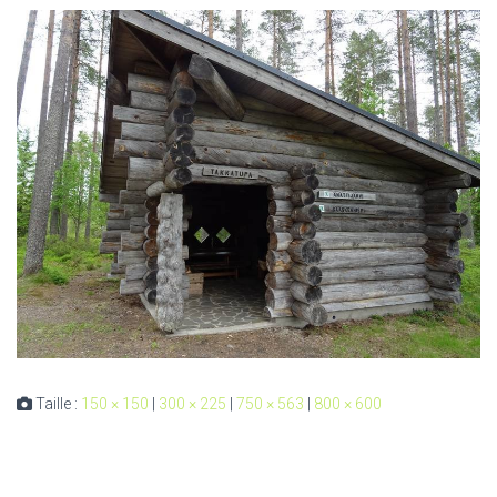
Taille :
150 × 150
|
300 × 225
|
750 × 563
|
800 × 600