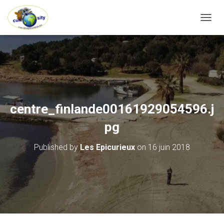
OUVRI
centre_finlande00161929054596.j
pg
Published by
Les Epicurieux
on
16 juin 2018