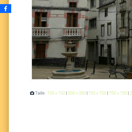
Taille :
150 × 150
|
300 × 300
|
750 × 750
|
750 × 750
|
2