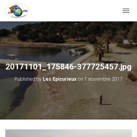
OUVRI
20171101_175846-377725457.jpg
Published by
Les Epicurieux
on
1 novembre 2017