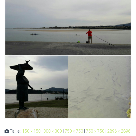
Taille :
150 × 150
|
300 × 300
|
750 × 750
|
750 × 750
|
2896 × 2896