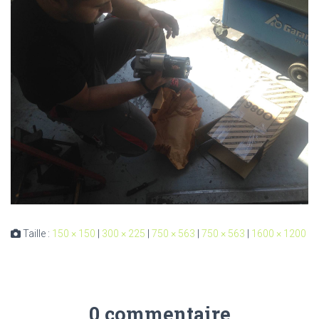
Taille :
150 × 150
|
300 × 225
|
750 × 563
|
750 × 563
|
1600 × 1200
0 commentaire