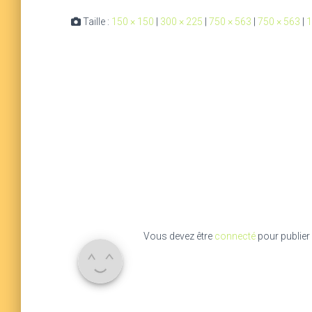
Taille :
150 × 150
|
300 × 225
|
750 × 563
|
750 × 563
|
1
Vous devez être
connecté
pour publier