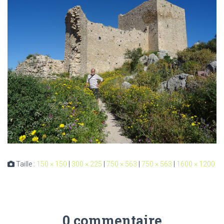
Taille :
150 × 150
|
300 × 225
|
750 × 563
|
750 × 563
|
1600 × 1200
0 commentaire