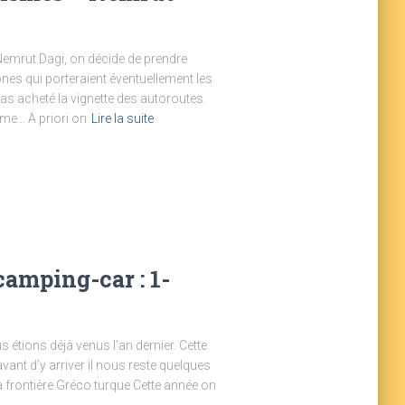
Nemrut Dagi, on décide de prendre
ones qui porteraient éventuellement les
as acheté la vignette des autoroutes.
me… A priori on
Lire la suite
amping-car : 1-
 étions déjà venus l’an dernier. Cette
vant d’y arriver il nous reste quelques
la frontière Gréco turque Cette année on