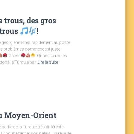
s trous, des gros
 trous
!
re géorgienne très rapidement au poste
a. Les problèmes commencent juste
Galère
:Quand tu roules
tons la Turquie par
Lire la suite
du Moyen-Orient
artie de la Turquie très différente.
Dogubazarit et son palais, un rêve de