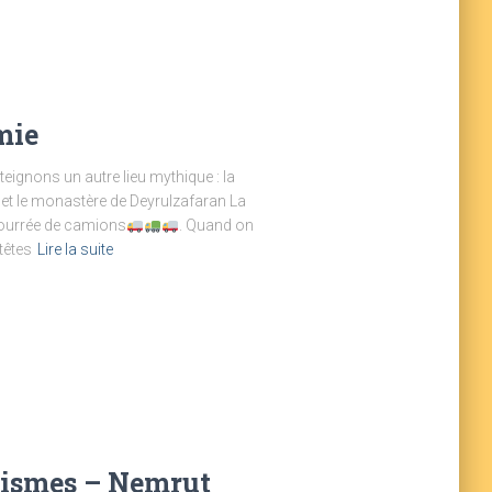
mie
teignons un autre lieu mythique : la
et le monastère de Deyrulzafaran La
bourrée de camions
. Quand on
têtes
Lire la suite
 séismes – Nemrut