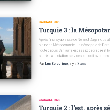
CAUCASE 2023
Turquie 3 : la Mésopota
Après l’incroyable site de Nemrut Dagi, nous at
plaine de Mésopotamie ! La nécropole de Dara 
route depuis Şanlıurfa est assez dégradée et 
s’arrête à la station services, on doit avoir des 
Par
Les Epicurieux
, il y a
3 ans
CAUCASE 2023
Turquie 2 : l’est, après