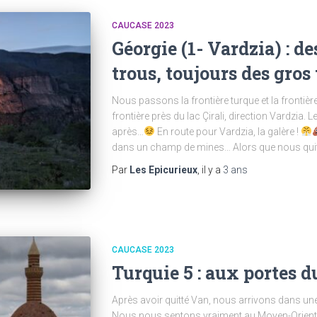
CAUCASE 2023
Géorgie (1- Vardzia) : de
trous, toujours des gros
Nous passons la frontière turque et la frontiè
frontière près du lac Çirali, direction Vardzi
après…
En route pour Vardzia, la galère !
dans un champ de mines… Alors que nous quit
Par
Les Epicurieux
, il y a
3 ans
CAUCASE 2023
Turquie 5 : aux portes 
Après avoir quitté Van, nous arrivons dans une p
Nous nous sentons vraiment au Moyen-Orient ! 