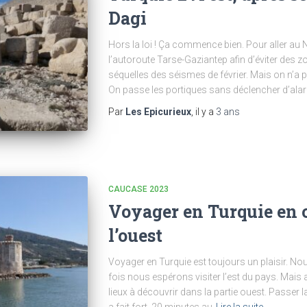
Dagi
Hors la loi ! Ça commence bien. Pour aller au 
l’autoroute Tarse-Gaziantep afin d’éviter des z
séquelles des séismes de février. Mais on n’a p
On passe les portiques sans déclencher d’alar
Par
Les Epicurieux
, il y a
3 ans
CAUCASE 2023
Voyager en Turquie en c
l’ouest
Voyager en Turquie est toujours un plaisir. Nous
fois nous espérons visiter l’est du pays. Mais a
lieux à découvrir dans la partie ouest. Passer 