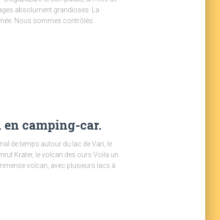
ages absolument grandioses. La
 l’armée. Nous sommes contrôlés
an en camping-car.
mal de temps autour du lac de Van, le
ut Krater, le volcan des ours Voila un
 immense volcan, avec plusieurs lacs à