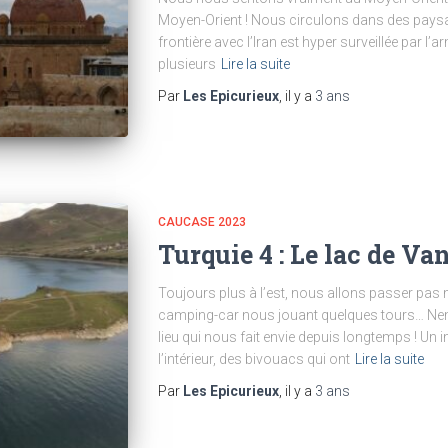
Moyen-Orient ! Nous circulons dans des pays
frontière avec l’Iran est hyper surveillée par
plusieurs
Lire la suite
Par
Les Epicurieux
, il y a
3 ans
CAUCASE 2023
Turquie 4 : Le lac de V
Toujours plus à l’est, nous allons passer pas 
camping-car nous jouant quelques tours… Nemr
lieu qui nous fait envie depuis longtemps ! Un
l’intérieur, des bivouacs qui ont
Lire la suite
Par
Les Epicurieux
, il y a
3 ans