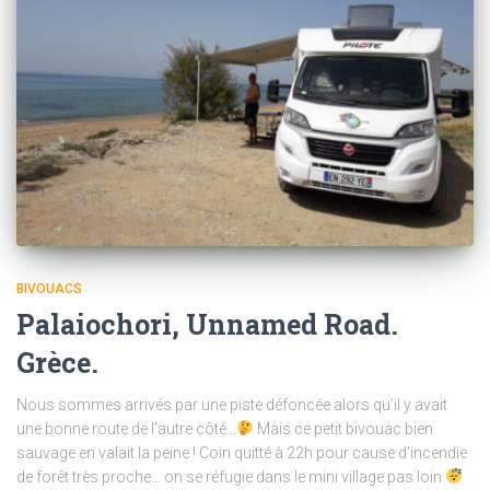
BIVOUACS
Palaiochori, Unnamed Road.
Grèce.
Nous sommes arrivés par une piste défoncée alors qu’il y avait
une bonne route de l’autre côté…
Mais ce petit bivouac bien
sauvage en valait la peine ! Coin quitté à 22h pour cause d’incendie
de forêt très proche… on se réfugie dans le mini village pas loin