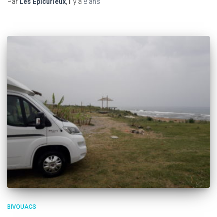
Par
Les Epicurieux
, il y a
8 ans
BIVOUACS