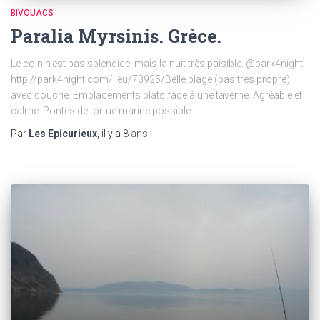
BIVOUACS
Paralia Myrsinis. Grèce.
Le coin n’est pas splendide, mais la nuit très paisible. @park4night :
http://park4night.com/lieu/73925/Belle plage (pas très propre)
avec douche. Emplacements plats face à une taverne. Agréable et
calme. Pontes de tortue marine possible…
Par
Les Epicurieux
, il y a
8 ans