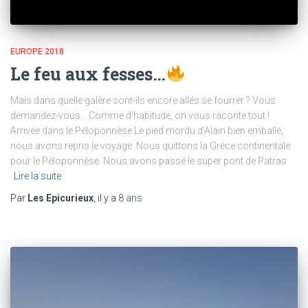
EUROPE 2018
Le feu aux fesses…
Mais dans quelle galère sont-ils encore allés se fourrer ? Vous
demandez-vous… Comme d’habitude, on vous raconte tout !
Arrivée dans le Péloponnèse Le pied mordu d’Alain bien emballé,
nous avons repris le voyage. Nous quittons la Grèce continentale
pour le Péloponnèse. Nous avons passé le super pont de Patras
Lire la suite
Par
Les Epicurieux
, il y a
8 ans