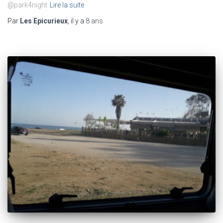
@park4night
Lire la suite
Par
Les Epicurieux
, il y a
8 ans