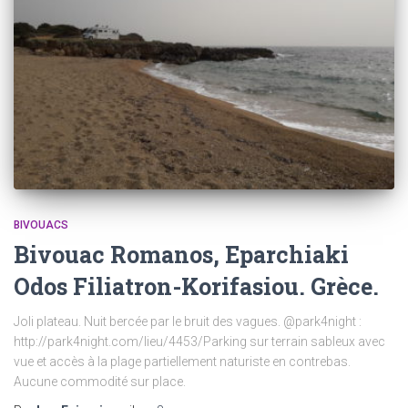
BIVOUACS
Bivouac Romanos, Eparchiaki
Odos Filiatron-Korifasiou. Grèce.
Joli plateau. Nuit bercée par le bruit des vagues. @park4night :
http://park4night.com/lieu/4453/Parking sur terrain sableux avec
vue et accès à la plage partiellement naturiste en contrebas.
Aucune commodité sur place.