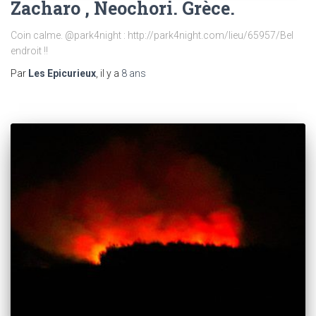
Zacharo , Neochori. Grèce.
Coin calme. @park4night : http://park4night.com/lieu/65957/Bel
endroit !!
Par
Les Epicurieux
, il y a
8 ans