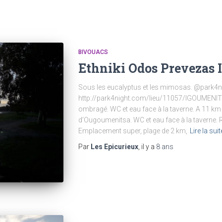
BIVOUACS
Ethniki Odos Prevezas 
Sous les eucalyptus et les mimosas. @park4ni
http://park4night.com/lieu/11057/IGOUMENITSA
ombragé. WC et eau face à la taverne. A 11 km
d’Ougoumenitsa. WC et eau face à la taverne. 
Emplacement super, plage de 2 km,
Lire la suit
Par
Les Epicurieux
, il y a
8 ans