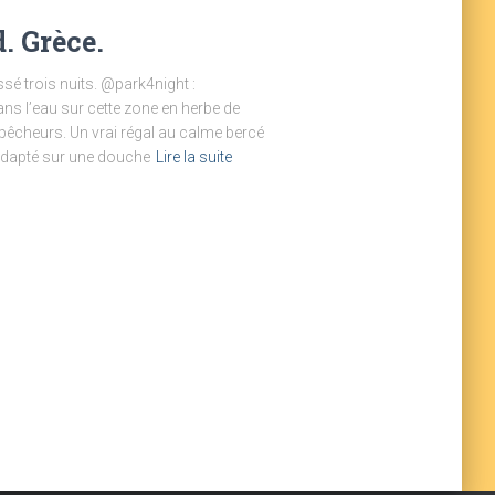
. Grèce.
 trois nuits. @park4night :
ns l’eau sur cette zone en herbe de
e pêcheurs. Un vrai régal au calme bercé
(adapté sur une douche
Lire la suite