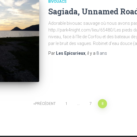
BIVOUACS
Sagiada, Unnamed Road
Adorable bivouac sauvage où nous avons passé
http://park4night.com/lieu/65480/Les pieds da
niveau, face à l’île de Corfou et des bateaux d
par le bruit des vagues. Robinet d’eau douce 
Par
Les Epicurieux
, il y a
8 ans
PRÉCÉDENT
1
…
7
8