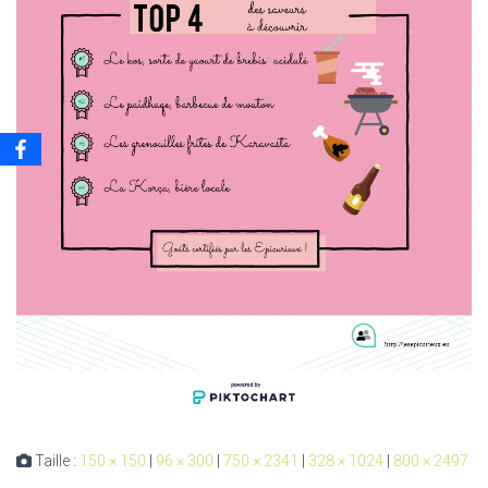
Taille :
150 × 150
|
96 × 300
|
750 × 2341
|
328 × 1024
|
800 × 2497