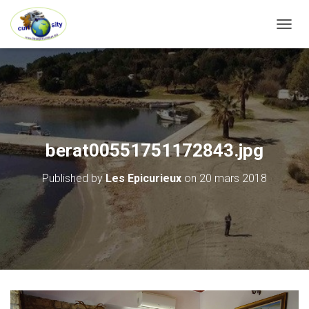
OUVRI
berat00551751172843.jpg
Published by
Les Epicurieux
on
20 mars 2018