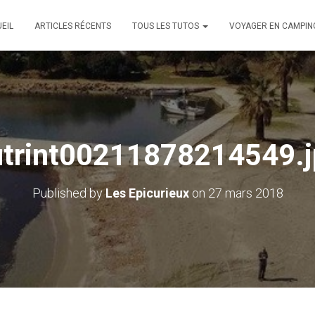
EIL
ARTICLES RÉCENTS
TOUS LES TUTOS
VOYAGER EN CAMPIN
utrint00211878214549.j
Published by
Les Epicurieux
on
27 mars 2018