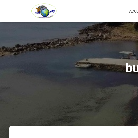
ACCU
b