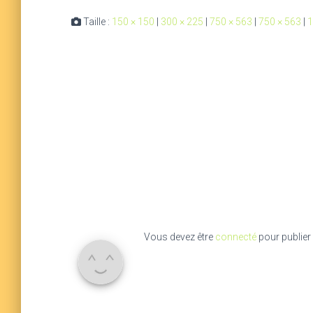
Taille :
150 × 150
|
300 × 225
|
750 × 563
|
750 × 563
|
1
Vous devez être
connecté
pour publier