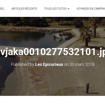
EIL
ARTICLES RÉCENTS
TOUS LES TUTOS
VOYAGER EN CAMPIN
ivjaka0010277532101.j
Published by
Les Epicurieux
on
20 mars 2018