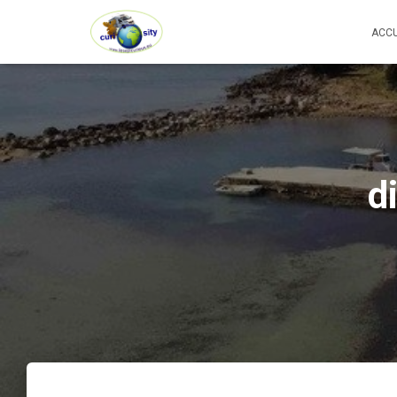
ACCU
d