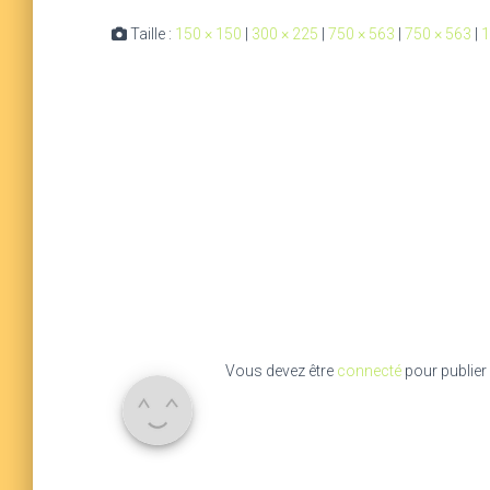
Taille :
150 × 150
|
300 × 225
|
750 × 563
|
750 × 563
|
1
Vous devez être
connecté
pour publier