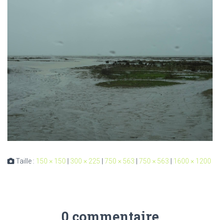
Taille :
150 × 150
|
300 × 225
|
750 × 563
|
750 × 563
|
1600 × 1200
0 commentaire